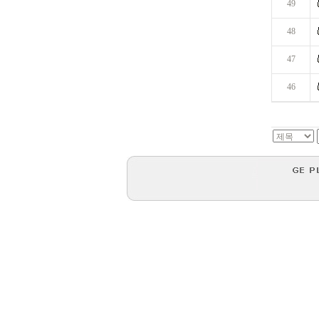
49
48
47
46