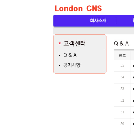
번호
55
54
53
52
51
50