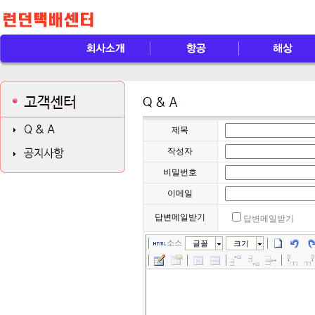
제목
작성자
비밀번호
이메일
답변메일받기
답변메일받기
소스
글꼴
크기