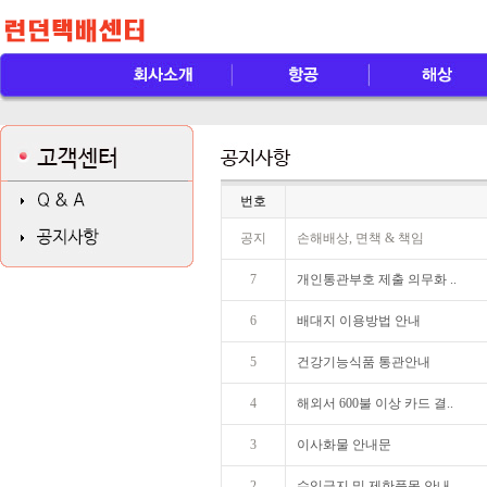
번호
공지
손해배상, 면책 & 책임
7
개인통관부호 제출 의무화 ..
6
배대지 이용방법 안내
5
건강기능식품 통관안내
4
해외서 600불 이상 카드 결..
3
이사화물 안내문
2
수입금지 및 제한품목 안내